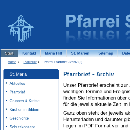
Start
Kontakt
Maria Hilf
St. Marien
Sitemap
Dat
Home
Pfarrbrief
Pfarrei-Pfarrbrief-Archiv (2)
Pfarrbrief - Archiv
St. Maria
Aktuelles
Unser Pfarrbrief erscheint zur 
wichtigen Termine und Ereigni
Pfarrbrief
finden Sie Informationen über 
Gruppen & Kreise
für die jeweils aktuelle Zeit im
Kirchen in Bildern
Ganz oben steht der jeweils a
Geschichte
Herunterladen und darunter gib
liegen im PDF Format vor und
Schutzkonzept