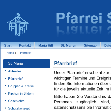
Start
Kontakt
Maria Hilf
St. Marien
Sitemap
Dat
Home
Pfarrbrief
Pfarrbrief
St. Maria
Aktuelles
Unser Pfarrbrief erscheint zur 
wichtigen Termine und Ereigni
Pfarrbrief
finden Sie Informationen über 
Gruppen & Kreise
für die jeweils aktuelle Zeit im
Kirchen in Bildern
Bitte haben Sie Verständnis da
Geschichte
Personen zugänglich sin
datenschutzsensible Informati
Schutzkonzept