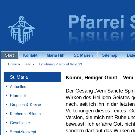
Start
Kontakt
Maria Hilf
St. Marien
Sitemap
Dat
Home
Start
Einführung Pfarrbrief 02-2023
St. Maria
Komm, Heiliger Geist – Veni 
Aktuelles
Der Gesang „Veni Sancte Spir
Pfarrbrief
Wirken des Heiligen Geistes g
nach, seit ich ihn in der letzt
Gruppen & Kreise
Vertonungen dieses Textes. Ge
Kirchen in Bildern
Version, die mich mit Ruhe und
Geschichte
bewusst: Ich erfahre Gott nich
sondern darf auf das Wirken de
Schutzkonzept