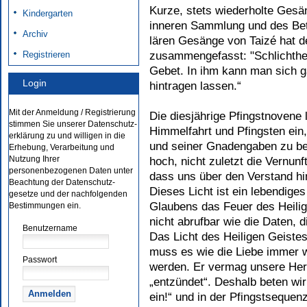
Kurze, stets wiederholte Gesä
Kindergarten
inneren Sammlung und des Bet
Archiv
lären Gesänge von Taizé hat d
Registrieren
zusammengefasst: "Schlichthei
Gebet. In ihm kann man sich g
Login
hintragen lassen.“
Mit der Anmeldung / Registrierung
Die diesjährige Pfingstnovene 
stimmen Sie unserer Datenschutz-
Himmelfahrt und Pfingsten ei
erklärung zu und willigen in die
und seiner Gnadengaben zu be
Erhebung, Verarbeitung und
Nutzung Ihrer
hoch, nicht zuletzt die Vernunf
personenbezogenen Daten unter
dass uns über den Verstand hi
Beachtung der Datenschutz-
Dieses Licht ist ein lebendige
gesetze und der nachfolgenden
Glaubens das Feuer des Heilig
Bestimmungen ein.
nicht abrufbar wie die Daten, 
Benutzername
Das Licht des Heiligen Geistes
muss es wie die Liebe immer wi
Passwort
werden. Er vermag unsere Her
„entzündet“. Deshalb beten wi
ein!“ und in der Pfingstseque