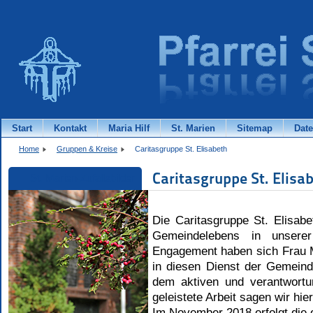
Start
Kontakt
Maria Hilf
St. Marien
Sitemap
Dat
Home
Gruppen & Kreise
Caritasgruppe St. Elisabeth
Caritasgruppe St. Elisa
St. Marien-Zufallsbilder
Die Caritasgruppe St. Elisab
Gemeindelebens in unserer
Engagement haben sich Frau M
in diesen Dienst der Gemeind
dem aktiven und verantwortu
geleistete Arbeit sagen wir hi
Im November 2018 erfolgt die o