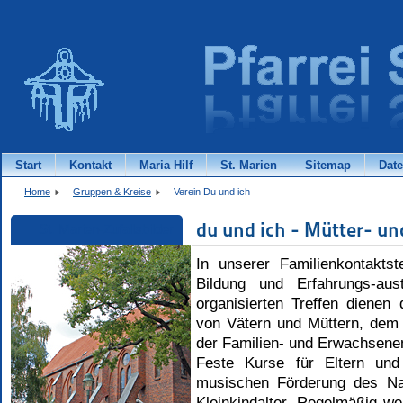
Start
Kontakt
Maria Hilf
St. Marien
Sitemap
Dat
Home
Gruppen & Kreise
Verein Du und ich
du und ich -
Mütter- un
St. Marien-Zufallsbilder
In unserer Familienkontakts
Bildung und Erfahrungs-aus
organisierten Treffen diene
von Vätern und Müttern, dem
der Familien- und Erwachsene
Feste Kurse für Eltern und
musischen Förderung des Na
Kleinkindalter. Regelmäßig w