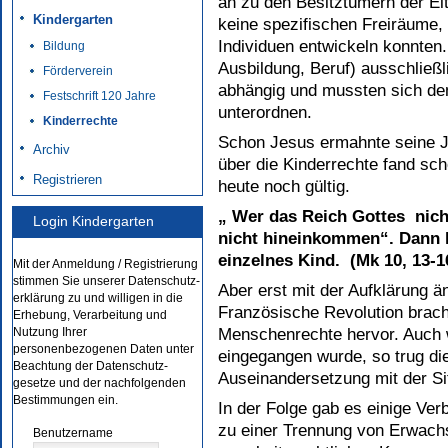
an zu den Besitztümern der Elt
Kindergarten
keine spezifischen Freiräume, 
Individuen entwickeln konnten
Bildung
Ausbildung, Beruf) ausschließ
Förderverein
abhängig und mussten sich de
Festschrift 120 Jahre
unterordnen.
Kinderrechte
Schon Jesus ermahnte seine J
Archiv
über die Kinderrechte fand sch
Registrieren
heute noch gültig.
„ Wer das Reich Gottes nich
Login Kindergarten
nicht hineinkommen“. Dann 
einzelnes Kind. (Mk 10, 13-1
Mit der Anmeldung / Registrierung
stimmen Sie unserer Datenschutz-
Aber erst mit der Aufklärung ä
erklärung zu und willigen in die
Französische Revolution brach
Erhebung, Verarbeitung und
Menschenrechte hervor. Auch w
Nutzung Ihrer
personenbezogenen Daten unter
ein­ge­gan­gen wurde, so trug di
Beachtung der Datenschutz-
Auseinandersetzung mit der Sit
gesetze und der nachfolgenden
Bestimmungen ein.
In der Folge gab es einige Ver
zu einer Trennung von Erwach­­
Benutzername